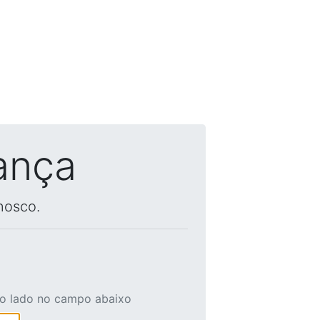
ança
nosco.
ao lado no campo abaixo