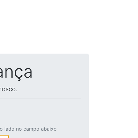
ança
nosco.
ao lado no campo abaixo