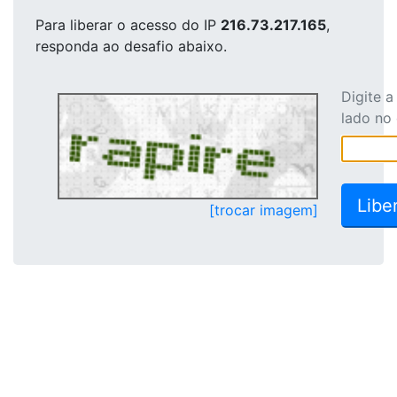
Para liberar o acesso
do IP
216.73.217.165
,
responda ao desafio abaixo.
Digite 
lado no
[trocar imagem]